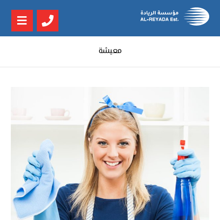
معيشة