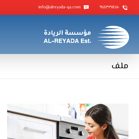
info@alreyada-qa.com
٩٧٤٣٣١١٤٧١٠
ملف