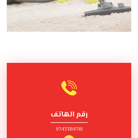
رقم الهاتف
97433114710