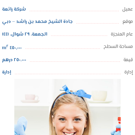
عميل
شركة رائعة
موقع
جادة الشيخ محمد بن راشد – دبي
عام المنجزة
الجمعة، ٢٩ شوال، ١٤٤١
مساحة السطح
٢
٤٥٠,٠٠٠ m
قيمة
٢٥٠.٠٠٠ درهم
إدارة
إدارة