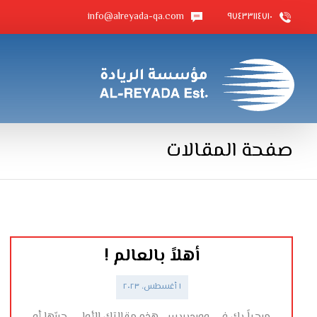
info@alreyada-qa.com
٩٧٤٣٣١١٤٧١٠
صفحة المقالات
أهلاً بالعالم !
١ أغسطس، ٢٠٢٣