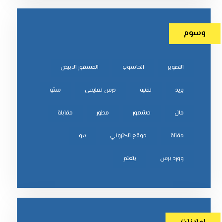
وسوم
التصوير
الحاسوب
الفسفور الابيض
بريد
تقنية
درس تعليمي
سئو
مال
مشهور
مطور
مقابلة
مقالة
موقع الكتروني
هو
وورد برس
يتعلم