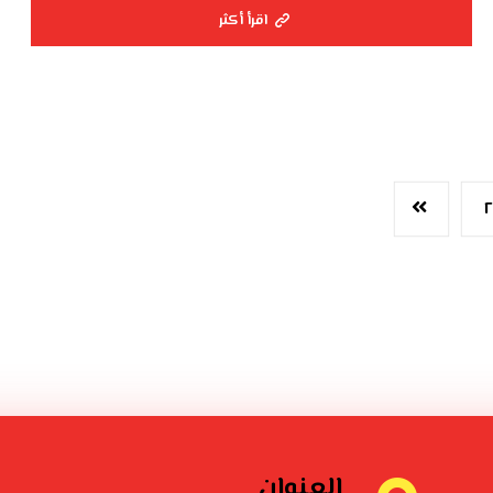
اقرأ أكثر
٢
العنوان