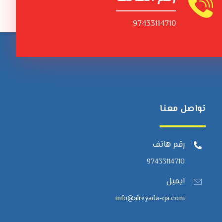
97433114710
تواصل معنا
رقم هاتف
97433114710
ايميل
info@alreyada-qa.com