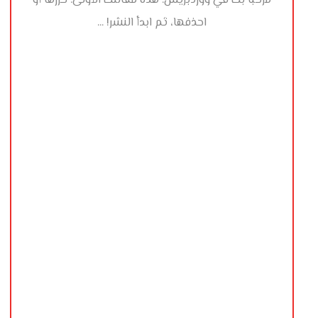
مرحباً بك في ووردبريس. هذه مقالتك الأولى. حررّها أو
احذفها، ثم ابدأ النشر! ...